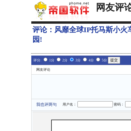
网友评
评论：
风靡全球IP托马斯小
园!
评分:
1分
2分
3分
4分
5分
网友评论
我也评两句
用户名：
密码：