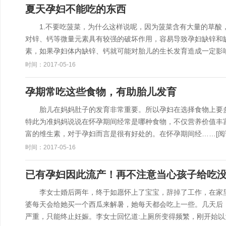
夏天孕妇不能吃的东西
1.不要吃菠菜，为什么这样说呢，因为菠菜含有大量的草酸，
对锌、钙等微量元素具有较强的破坏作用，容易导致孕妇缺锌和
素，如果孕妇体内缺锌、钙就可能对胎儿的生长发育造成一定影
时间：2017-05-16
孕期常吃这些食物，有助胎儿发育
胎儿在妈妈肚子的发育非常重要。所以孕妇在选择食物上要多
特此为准妈妈说说在怀孕期间经常是哪种食物，不仅营养价值
富的维生素，对于孕妇而言是很有好处的。在怀孕期间经……
[阅
时间：2017-05-16
已有孕妇因此流产！再不注意当心孩子给吃
李女士婚后两年，终于如愿怀上了宝宝，辞掉了工作，在家里
婆每天会给她买一个西瓜来解暑，她每天都会吃上一些。几天后
严重，只能终止妊娠。李女士回忆道:上厕所变得频繁，刚开始以