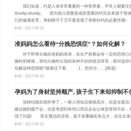
我们知道，钙是人体非常重要的一种营养素，平常人都要注意
&hellip;&hellip; 因为胎儿骨骼形成所需要的钙完全来
们的健康发育，孕妈咪可千万不要忽视了孕期补钙的必要性哦
时间：2017-05-15
准妈妈怎么看待“分娩恐惧症”？如何化解？
对于即将分娩的准妈妈来讲，在生产前都会有一定的恐惧心理，
娩时的疼痛，害怕分娩时出现的各种不好的情况等等，面对这些
化解这种恐惧呢?接着往下看。 1、把对分……
[阅读]
时间：2017-05-15
孕妈为了身材坚持顺产, 孩子生下来却抑制不
张静结婚后就怀孕了，一家人得知后都很高兴，但是在最后一
建议她剖腹产会，但是考虑到有伤口而且还会让体型变得不好，
现了问题! 医生预估的没错，孩子体重确实有点大，在生出来
时间：2017-05-12