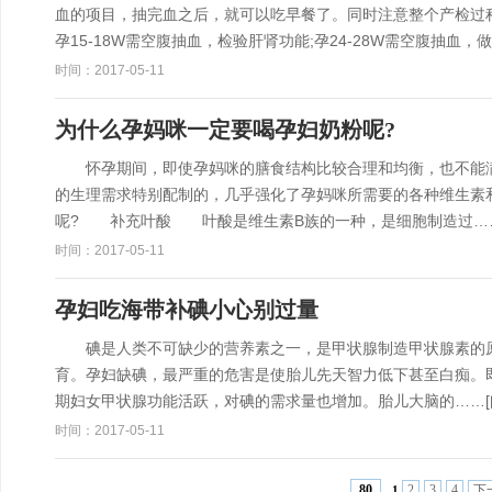
血的项目，抽完血之后，就可以吃早餐了。同时注意整个产检
孕15-18W需空腹抽血，检验肝肾功能;孕24-28W需空腹抽血，
时间：2017-05-11
为什么孕妈咪一定要喝孕妇奶粉呢?
怀孕期间，即使孕妈咪的膳食结构比较合理和均衡，也不能满
的生理需求特别配制的，几乎强化了孕妈咪所需要的各种维生素
呢? 补充叶酸 叶酸是维生素B族的一种，是细胞制造过…
时间：2017-05-11
孕妇吃海带补碘小心别过量
碘是人类不可缺少的营养素之一，是甲状腺制造甲状腺素的原
育。孕妇缺碘，最严重的危害是使胎儿先天智力低下甚至白痴
期妇女甲状腺功能活跃，对碘的需求量也增加。胎儿大脑的……
时间：2017-05-11
2
3
4
下
80
1