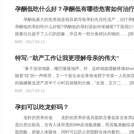
孕酮低吃什么好？孕酮低有哪些危害如何治
孕酮低最大的危害就是很容易导致孕妇先兆性流产，治疗孕酮
孕酮低的孕妇吃什么好呢?孕酮低的孕妇该如何保健呢?下面我
能量往往超乎了人们的想象，并且有一部分食材比药物的……
[阅
时间：2017-05-12
特写:"助产工作让我更理解母亲的伟大"
"鼻子深深地吸，嘴巴慢慢地呼。对，这样就能缓解疼痛&hellip
随着"哇"的一声啼哭，又一个新生命在青海省西宁市第一人民医
的杨娜被送进产房半个小时后就顺利分娩，"女孩，五斤二……
[
时间：2017-05-12
孕妇可以吃龙虾吗？
龙虾的营养价值 龙虾的营养价值高脂肪含量低富含各类矿
蛋白质比较高，含有人体所需的8种必须氨基酸，而其氨基酸组成
脂肪酸，易被人体吸收，同时可以防止胆固醇在体内蓄积;……
[