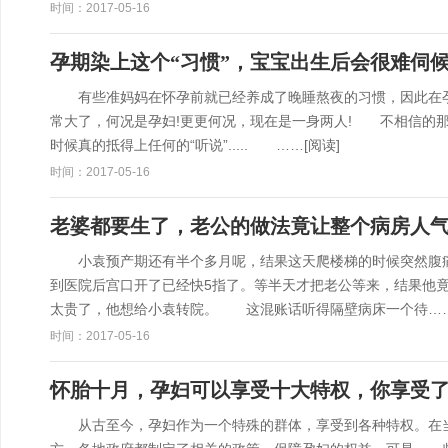
时间：2017-05-16
孕期染上这个“习惯”，宝宝出生后会很难伺
有些准妈妈在怀孕前就已经养成了晚睡熬夜的习惯，因此在孕
常大了，何况是孕妇!更更何况，现在是一身两人! 不相信的
时候真的抵得上任何的“听说”..... ……
[阅读]
时间：2017-05-16
老婆都要生了，老公的做法竟让整个病房人
小袁预产期还有半个多月呢，结果这天爬楼梯的时候突然腹痛，
到医院后宫口开了已经快5指了。等半天才把老公等来，结果他
太贵了，他想给小袁转院。 这混账话听得隔壁病床一个待…
时间：2017-05-16
怀胎十月，孕妇可以享受十大特权，你享受
从古至今，孕妇作为一个特殊的群体，享受到各种特权。在当