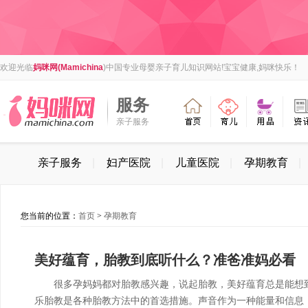
欢迎光临
妈咪网(Mamichina
)中国专业母婴亲子育儿知识网站!宝宝健康,妈咪快乐！
服务
亲子服务
亲子服务
|
妇产医院
|
儿童医院
|
孕期教育
|
您当前的位置：
首页
>
孕期教育
美好蕴育，胎教到底听什么？准爸准妈必看
很多孕妈妈都对胎教感兴趣，说起胎教，美好蕴育总是能想到
乐胎教是各种胎教方法中的首选措施。声音作为一种能量和信息