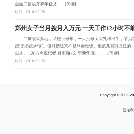
全面二孩放开和年轻父……
[阅读]
时间：2016-03-05
郑州女子当月嫂月入万元 一天工作12小时不
二孩政策落地，又碰上猴年，一大批猴宝宝扎堆出生，节后求
嫂“羡慕嫉妒恨”。但月嫂还真不是只会做饭、抱孩儿就能胜任的，
全才。 □东方今报记者 付雨涵 /文 李新华/图 ……
[阅读]
时间：2016-03-05
Copyright © 2009-2
违法和不