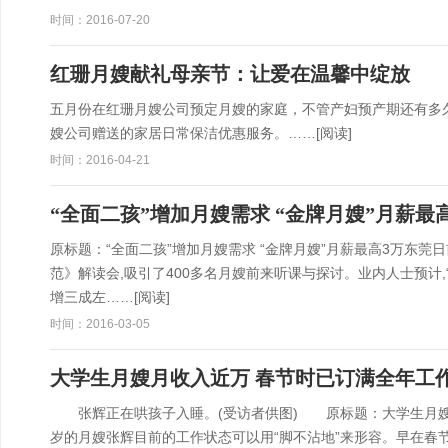
时间：2016-07-20
红珊月嫂献礼母亲节：让爱在温馨中绽放
五月份在红珊月嫂公司预定月嫂的家庭，不管产妇预产期还有多
嫂公司赠送的家居日常保洁优惠服务。……
[阅读]
时间：2016-04-21
“全面二孩”增加月嫂需求 “金牌月嫂”月薪最
原标题：“全面二孩”增加月嫂需求 “金牌月嫂”月薪最高3万东
范》解读会,吸引了400多名月嫂前来听课与探讨。业内人士预计,
增三成左……
[阅读]
时间：2016-03-05
大学生月嫂月收入近万 春节时已订满全年工
张辉正在哄孩子入睡。(受访者供图) 原标题：大学生月嫂
岁的月嫂张辉目前的工作状态可以用“脚不沾地”来形容。早在春节